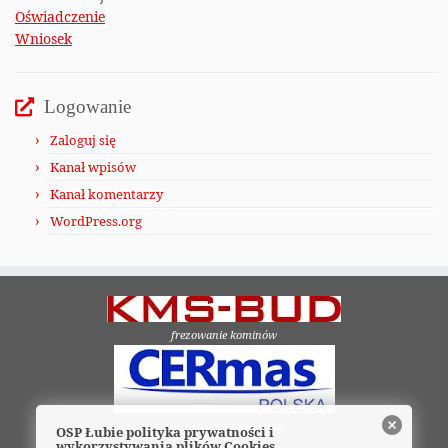
Oświadczenie
Wniosek
Logowanie
Zaloguj się
Kanał wpisów
Kanał komentarzy
WordPress.org
frezowanie kominów
cięcie strumieniem wody
OSP Łubie polityka prywatności i
wykorzystywania plików Cookies