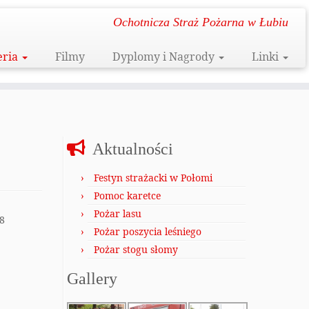
Ochotnicza Straż Pożarna w Łubiu
eria
Filmy
Dyplomy i Nagrody
Linki
Aktualności
Festyn strażacki w Połomi
Pomoc karetce
Pożar lasu
8
Pożar poszycia leśniego
Pożar stogu słomy
Gallery