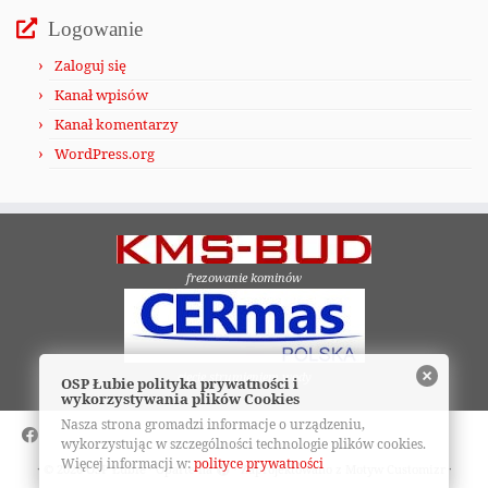
Logowanie
Zaloguj się
Kanał wpisów
Kanał komentarzy
WordPress.org
frezowanie kominów
cięcie strumieniem wody
OSP Łubie polityka prywatności i
wykorzystywania plików Cookies
Nasza strona gromadzi informacje o urządzeniu,
wykorzystując w szczególności technologie plików cookies.
Więcej informacji w:
polityce prywatności
·
© 2026
OSP Łubie
·
Oparte na
·
Zaprojektowano z
Motyw Customizr
·