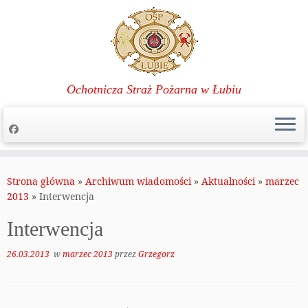
Ochotnicza Straż Pożarna w Łubiu
Przejdź
do
Strona główna
»
Archiwum wiadomości
»
Aktualności
»
marzec
treści
2013
»
Interwencja
Interwencja
26.03.2013
w
marzec 2013
przez
Grzegorz