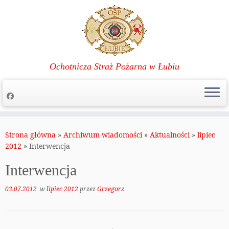
Ochotnicza Straż Pożarna w Łubiu
Przejdź
do
Strona główna
»
Archiwum wiadomości
»
Aktualności
»
lipiec
treści
2012
»
Interwencja
Interwencja
03.07.2012
w
lipiec 2012
przez
Grzegorz