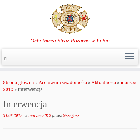
Ochotnicza Straż Pożarna w Łubiu
Przejdź
do
Strona główna
»
Archiwum wiadomości
»
Aktualności
»
marzec
treści
2012
»
Interwencja
Interwencja
31.03.2012
w
marzec 2012
przez
Grzegorz